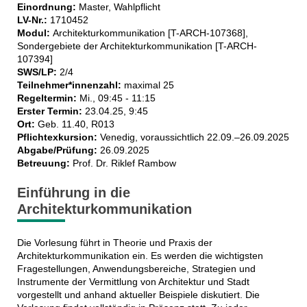
Einordnung:
Master, Wahlpflicht
LV-Nr.:
1710452
Modul:
Architekturkommunikation [T-ARCH-107368],
Sondergebiete der Architektur­kommunikation [T-ARCH-
107394]
SWS/LP:
2/4
Teilnehmer*innenzahl:
maximal 25
Regeltermin:
Mi., 09:45 - 11:15
Erster Termin:
23.04.25, 9:45
Ort:
Geb. 11.40, R013
Pflichtexkursion:
Venedig, voraussichtlich 22.09.–26.09.2025
Abgabe/Prüfung:
26.09.2025
Betreuung:
Prof. Dr. Riklef Rambow
Einführung in die
Architekturkommunikation
Die Vorlesung führt in Theorie und Praxis der
Architekturkommunikation ein. Es werden die wichtigsten
Fragestellungen, Anwendungsbereiche, Strategien und
Instrumente der Vermittlung von Architektur und Stadt
vorgestellt und anhand aktueller Beispiele diskutiert. Die