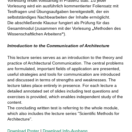
Vorlesung findet vollständig in Präsenz statt. Zu jeder
Vorlesung wird ein ausführlich kommentierter Foliensatz mit
Testfragen und Übungsaufgaben bereitgestellt, der ein
selbstständiges Nachbearbeiten der Inhalte ermöglicht.
Die abschließende Klausur fungiert als Prüfung für das
Gesamtmodul (zusammen mit der Vorlesung
„
Methoden des
Wissenschaftlichen Arbeitens
“
).
Introduction to the Communication of Architecture
This lecture series serves as an introduction to the theory and
practice of Architectural Communication. The central problems
are formulated, important fields of application are presented,
useful strategies and tools for communication are introduced
and discussed in terms of strengths and weaknesses. The
lecture takes place entirely in presence. For each lecture a
detailed annotated set of slides including test questions and
exercises is provided, which enables independent study of the
content.
The concluding written test is referring to the whole module,
which also includes the lecture series "Scientific Methods for
Architecture".
Download Poster
|
Download Info-Aushang