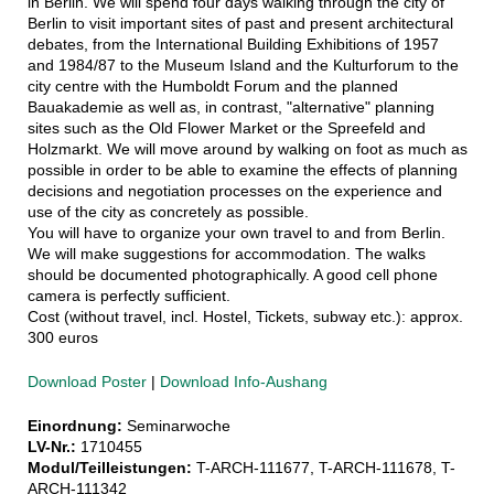
in Berlin. We will spend four days walking through the city of
Berlin to visit important sites of past and present architectural
debates, from the International Building Exhibitions of 1957
and 1984/87 to the Museum Island and the Kulturforum to the
city centre with the Humboldt Forum and the planned
Bauakademie as well as, in contrast, "alternative" planning
sites such as the Old Flower Market or the Spreefeld and
Holzmarkt. We will move around by walking on foot as much as
possible in order to be able to examine the effects of planning
decisions and negotiation processes on the experience and
use of the city as concretely as possible.
You will have to organize your own travel to and from Berlin.
We will make suggestions for accommodation. The walks
should be documented photographically. A good cell phone
camera is perfectly sufficient.
Cost (without travel, incl. Hostel, Tickets, subway etc.): approx.
300 euros
Download Poster
|
Download Info-Aushang
Einordnung:
Seminarwoche
LV-Nr.:
1710455
Modul/Teilleistungen:
T-ARCH-111677, T-ARCH-111678, T-
ARCH-111342