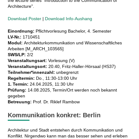
the lecture series "Introduction to the Communication of
Architecture".
Download Poster
|
Download Info-Aushang
Einordnung:
Pflichtvorlesung Bachelor, 4. Semester
LV-Nr.:
1710451
Modul:
Architekturkommunikation und Wissenschaftliches
Arbeiten [M_ARCH_103565]
SWS/LP:
2/2
Veranstaltungsart:
Vorlesung (V)
Veranstaltungsort:
20.40, Fritz-Haller-Hörsaal (HS37)
Teilnehmer*innenzahl:
unbegrenzt
Regeltermin:
Do., 11:30-13:00 Uhr
1. Termin:
24.04.2025, 11:30 Uhr
Prüfung:
14.08.2025, Termin/Ort werden noch bekannt
gegeben
Betreuung:
Prof. Dr. Riklef Rambow
Kommunikation konkret: Berlin
Architektur und Stadt entstehen durch Kommunikation und
Konflikt. Nirgendwo kann man das besser sehen und erleben